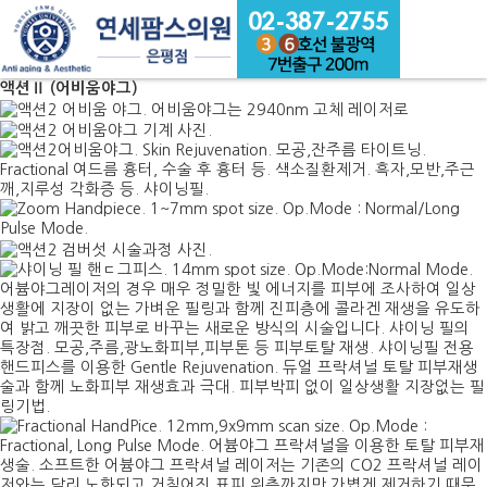
액션Ⅱ (어비움야그)