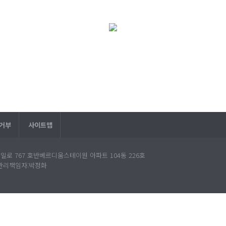
거부
사이트맵
통일로 767 호반베르디움스테이원 아파트 104동 226호
보관리책임자:박정화