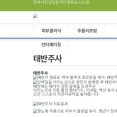
전후사진
상담문의
이벤트
오시는길
피부클리닉
주름리프팅
안티에이징
태반주사
태반주사
태반에는 태아의 성장 발육을 도와주는
아미노산과 각종 활성 펩타이드, 미네랄, 핵산 등의
인간 스스로의 자연치유력을 높여줍니다.